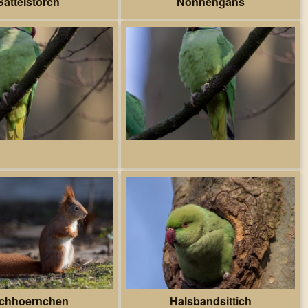
Sattelstorch
Nonnengans
ichhoernchen
Halsbandsittich