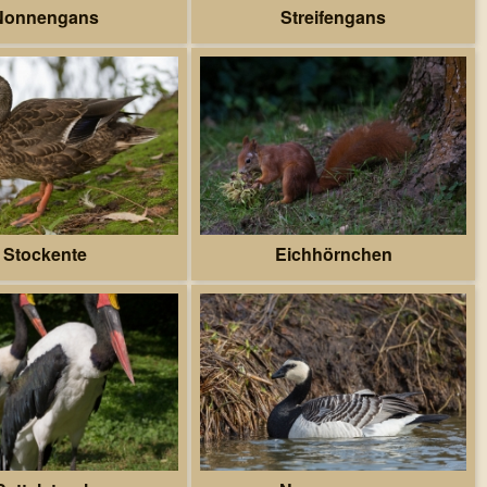
Nonnengans
Streifengans
Stockente
Eichhörnchen