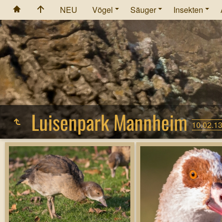
NEU
Vögel
Säuger
Insekten
Luisenpark Mannheim
10.02.1