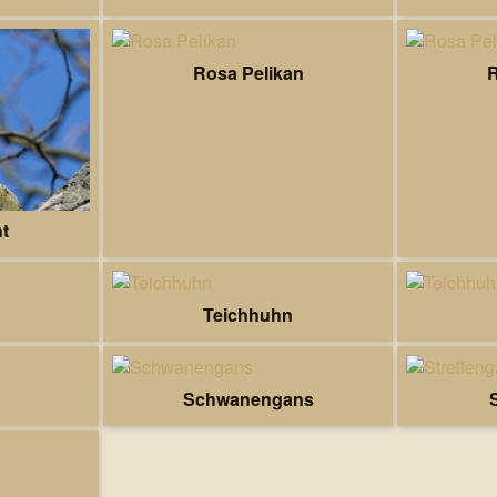
Rosa Pelikan
R
t
Teichhuhn
Schwanengans