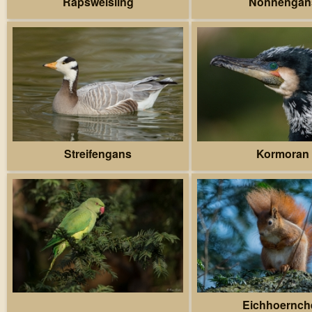
Rapsweisling
Nonnengan
Streifengans
Kormoran
Eichhoernch