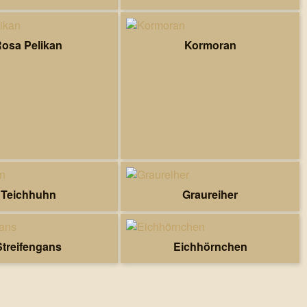
osa Pelikan
Kormoran
Teichhuhn
Graureiher
Streifengans
Eichhörnchen