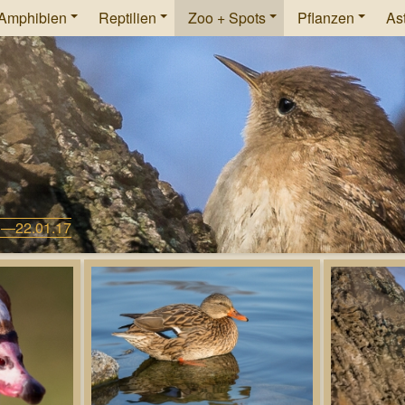
Amphibien
Reptilien
Zoo + Spots
Pflanzen
As
3—22.01.17