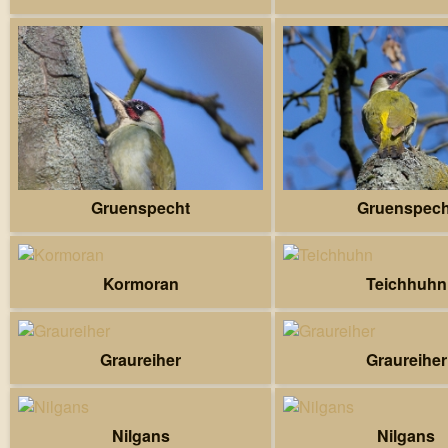
Gruenspecht
Gruenspech
Kormoran
Teichhuhn
Graureiher
Graureiher
Nilgans
Nilgans