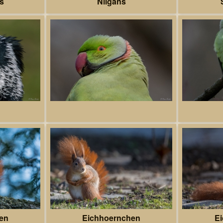
s
Nilgans
en
Eichhoernchen
E