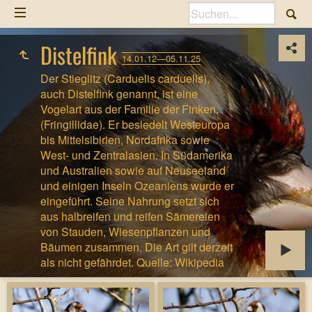
Distelfink
14.01.12—05.11.25
Der Stieglitz (Carduelis carduelis),
auch Distelfink genannt, ist eine
Vogelart aus der Familie der Finken.
(Fringillidae). Er besiedelt Westeuropa
bis Mittelsibirien, Nordafrika sowie
West- und Zentralasien. In Südamerika
und Australien sowie auf Neuseeland
und einigen Inseln Ozeaniens wurde er
eingeführt. Seine Nahrung setzt sich
aus halbreifen und reifen Sämereien
von Stauden, Wiesenpflanzen und
Bäumen zusammen. Die Art gilt derzeit
als nicht gefährdet. Quelle: Wikipedia