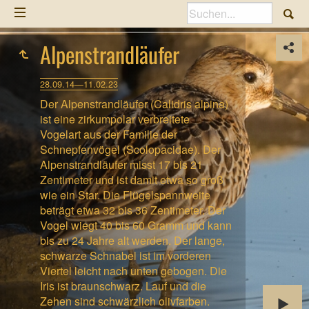
Alpenstrandläufer
28.09.14—11.02.23
Der Alpenstrandläufer (Calidris alpina)
ist eine zirkumpolar verbreitete
Vogelart aus der Familie der
Schnepfenvögel (Scolopacidae). Der
Alpenstrandläufer misst 17 bis 21
Zentimeter und ist damit etwa so groß
wie ein Star. Die Flügelspannweite
beträgt etwa 32 bis 36 Zentimeter. Der
Vogel wiegt 40 bis 60 Gramm und kann
bis zu 24 Jahre alt werden. Der lange,
schwarze Schnabel ist im vorderen
Viertel leicht nach unten gebogen. Die
Iris ist braunschwarz. Lauf und die
Zehen sind schwärzlich olivfarben.