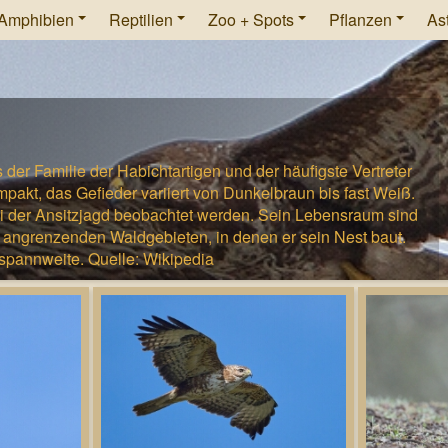
Amphibien
Reptilien
Zoo + Spots
Pflanzen
As
der Familie der Habichtartigen und der häufigste Vertreter
ompakt, das Gefieder variiert von Dunkelbraun bis fast Weiß.
ei der Ansitzjagd beobachtet werden. Sein Lebensraum sind
 angrenzenden Waldgebieten, in denen er sein Nest baut.
lspannweite. Quelle: Wikipedia