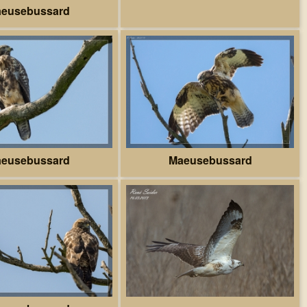
eusebussard
eusebussard
Maeusebussard