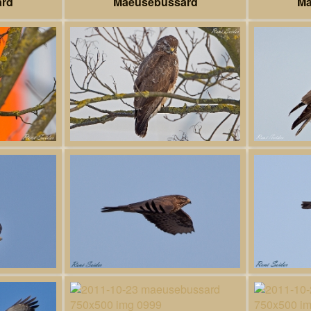
ard
Maeusebussard
Ma