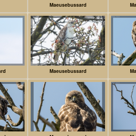
Maeusebussard
Ma
ard
Maeusebussard
Ma