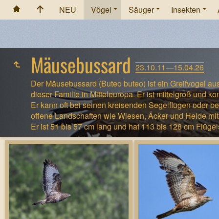
NEU
Vögel
Säuger
Insekten
Mäusebussard
23.10.11—15.04.26
Der Mäusebussard (Buteo buteo) ist ein Greifvogel aus 
dieser Familie in Mitteleuropa. Er ist mittelgroß und k
Er kann oft bei seinen kreisenden Segelflügen oder b
offene Landschaften wie Wiesen, Äcker und Heide mit
Er ist 51 bis 57 cm lang und hat 113 bis 128 cm Flüge