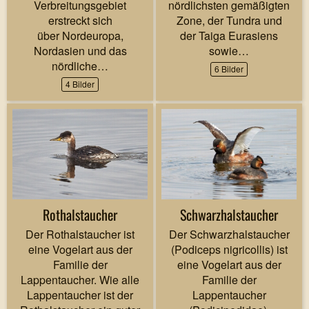
Verbreitungsgebiet
nördlichsten gemäßigten
erstreckt sich
Zone, der Tundra und
über Nordeuropa,
der Taiga Eurasiens
Nordasien und das
sowie…
nördliche…
6 Bilder
4 Bilder
Rothalstaucher
Schwarzhalstaucher
Der Rothalstaucher ist
Der Schwarzhalstaucher
eine Vogelart aus der
(Podiceps nigricollis) ist
Familie der
eine Vogelart aus der
Lappentaucher. Wie alle
Familie der
Lappentaucher ist der
Lappentaucher