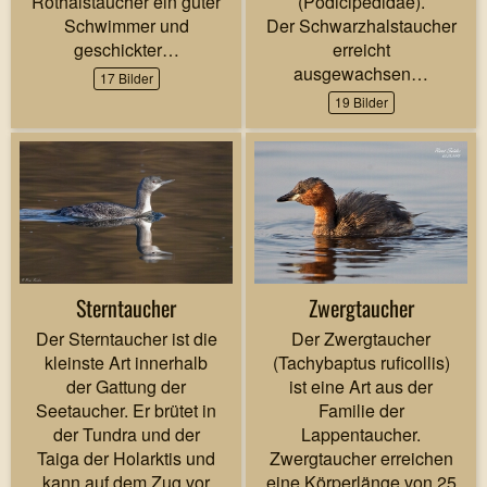
Rothalstaucher ein guter
(Podicipedidae).
Schwimmer und
Der Schwarzhalstaucher
geschickter…
erreicht
ausgewachsen…
17 Bilder
19 Bilder
Sterntaucher
Zwergtaucher
Der Sterntaucher ist die
Der Zwergtaucher
kleinste Art innerhalb
(Tachybaptus ruficollis)
der Gattung der
ist eine Art aus der
Seetaucher. Er brütet in
Familie der
der Tundra und der
Lappentaucher.
Taiga der Holarktis und
Zwergtaucher erreichen
kann auf dem Zug vor
eine Körperlänge von 25