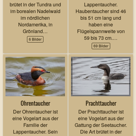
brütet in der Tundra und
Lappentaucher.
im borealen Nadelwald
Haubentaucher sind 46
im nördlichen
bis 51 cm lang und
Nordamerika, in
haben eine
Grönland…
Flügelspannweite von
59 bis 73 cm.…
6 Bilder
69 Bilder
Ohrentaucher
Prachttaucher
Der Ohrentaucher ist
Der Prachttaucher ist
eine Vogelart aus der
eine Vogelart aus der
Familie der
Gattung der Seetaucher.
Lappentaucher. Sein
Die Art brütet in der