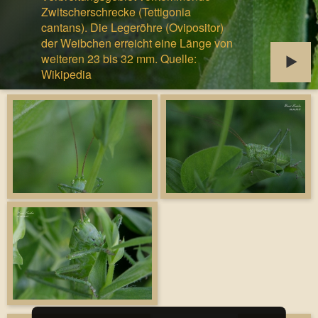
Zwitscherschrecke (Tettigonia
cantans). Die Legeröhre (Ovipositor)
der Weibchen erreicht eine Länge von
weiteren 23 bis 32 mm. Quelle:
Wikipedia