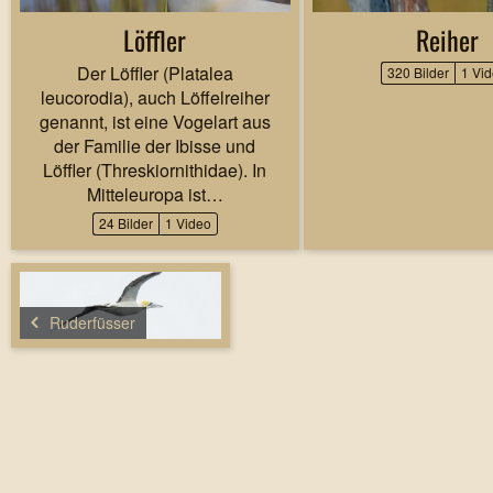
Löffler
Reiher
Der Löffler (Platalea
320 Bilder
1 Vi
leucorodia), auch Löffelreiher
genannt, ist eine Vogelart aus
der Familie der Ibisse und
Löffler (Threskiornithidae). In
Mitteleuropa ist…
24 Bilder
1 Video
Ruderfüsser