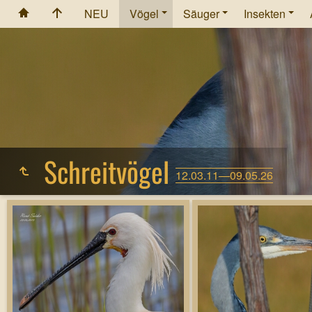
NEU
Vögel
Säuger
Insekten
Schreitvögel
12.03.11—09.05.26