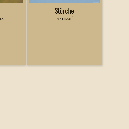
Störche
deo
37 Bilder