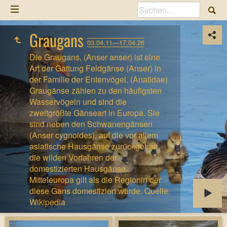
Graugans
03.04.11—17.04.26
Die Graugans, (Anser anser) ist eine
Art der Gattung Feldgänse (Anser) in
der Familie der Entenvögel. (Anatidae)
Graugänse zählen zu den häufigsten
Wasservögeln und sind die
zweitgrößte Gänseart in Europa. Sie
sind neben den Schwanengänsen
(Anser cygnoides), auf die vor allem
asiatische Hausgänse zurückgehen,
die wilden Vorfahren der
domestizierten Hausgänse.
Mitteleuropa gilt als die Regionin der
diese Gans domestiziert wurde. Quelle:
Wikipedia