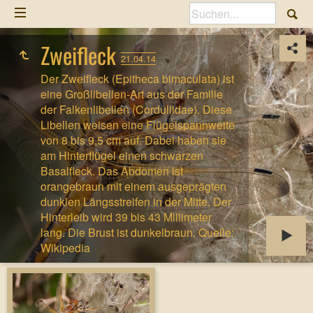
Zweifleck
21.04.14
Der Zweifleck (Epitheca bimaculata) ist
eine Großlibellen-Art aus der Familie
der Falkenlibellen (Corduliidae). Diese
Libellen weisen eine Flügelspannweite
von 8 bis 9,5 cm auf. Dabei haben sie
am Hinterflügel einen schwarzen
Basalfleck. Das Abdomen ist
orangebraun mit einem ausgeprägten
dunklen Längsstreifen in der Mitte. Der
Hinterleib wird 39 bis 43 Millimeter
lang. Die Brust ist dunkelbraun. Quelle:
Wikipedia